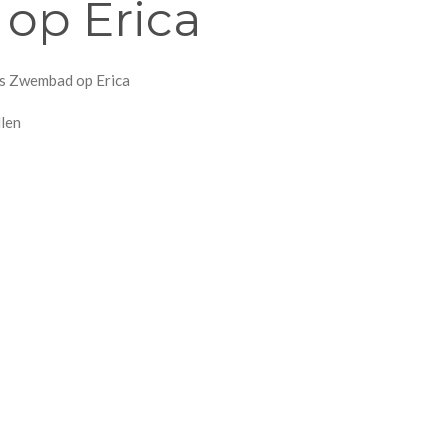
 op Erica
Vos Zwembad op Erica
llen