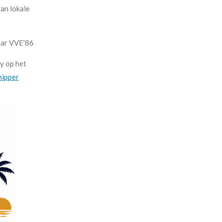
van lokale
naar VVE'86
ty op het
hipper