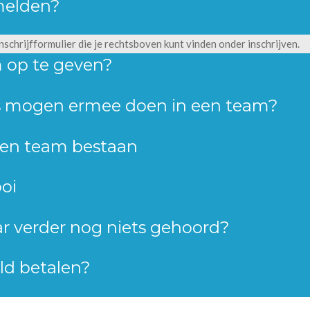
melden?
nschrijfformulier die je rechtsboven kunt vinden onder inschrijven.
 op te geven?
rs mogen ermee doen in een team?
een team bestaan
ooi
r verder nog niets gehoord?
eld betalen?