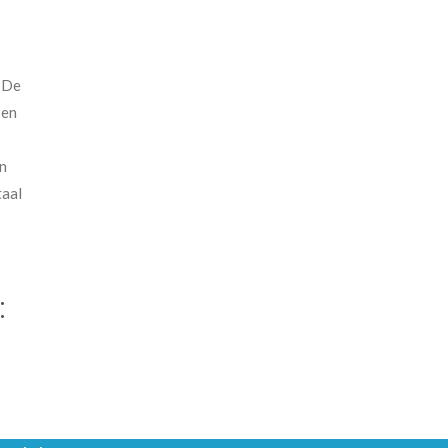
. De
 en
en
taal
: