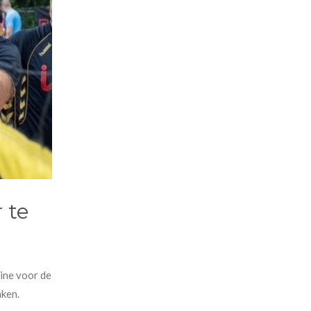
 te
ine voor de
aken.